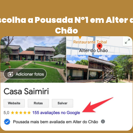
speitar a sua privacidade em relação a qualquer informação sua que poss
scolha a Pousada Nº1 em Alter 
 delas para lhe fornecer um serviço. Fazemo-lo por meios justos e le
Chão
rnecer o serviço solicitado. Quando armazenamos dados, protegemos den
dos.
 ou com terceiros, exceto quando exigido por lei.
r nós. Esteja ciente de que não temos controle sobre o conteúdo e práti
 entendendo que talvez não possamos fornecer alguns dos serviços desej
ssas práticas em torno de privacidade e informações pessoais. Se você
 usa um cookie DoubleClick para veicular anúncios mais relevantes e
s oficiais sobre privacidade do Google AdSense.
este site e fornecer financiamento para futuros desenvolvimentos. Os c