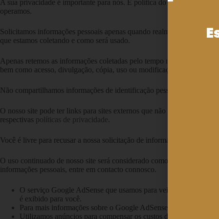
A sua privacidade é importante para nós. É política do Casa Saimiri re
operamos.
E
Solicitamos informações pessoais apenas quando realmente precisamos
que estamos coletando e como será usado.
Apenas retemos as informações coletadas pelo tempo necessário para fo
bem como acesso, divulgação, cópia, uso ou modificação não autoriza
Não compartilhamos informações de identificação pessoal publicamente
O nosso site pode ter links para sites externos que não são operados po
respectivas
políticas de privacidade
.
Você é livre para recusar a nossa solicitação de informações pessoais,
O uso continuado de nosso site será considerado como aceitação de no
informações pessoais, entre em contacto connosco.
O serviço Google AdSense que usamos para veicular publicidade
é exibido para você.
Para mais informações sobre o Google AdSense, consulte as FAQ
Utilizamos anúncios para compensar os custos de funcionamento d