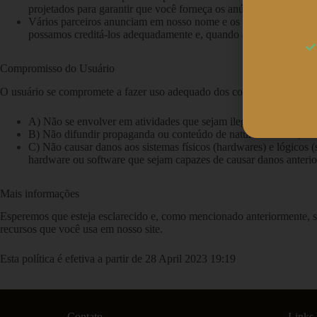
projetados para garantir que você forneça os anúncios mais rele
Vários parceiros anunciam em nosso nome e os cookies de rastrea
possamos creditá-los adequadamente e, quando aplicável, permit
Compromisso do Usuário
O usuário se compromete a fazer uso adequado dos conteúdos e da infor
A) Não se envolver em atividades que sejam ilegais ou contrárias
B) Não difundir propaganda ou conteúdo de natureza racista, xe
C) Não causar danos aos sistemas físicos (hardwares) e lógicos (
hardware ou software que sejam capazes de causar danos anter
Mais informações
Esperemos que esteja esclarecido e, como mencionado anteriormente, se
recursos que você usa em nosso site.
Esta política é efetiva a partir de 28 April 2023 19:19
Contato
Links 