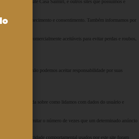
amos coletar no site Casa Saimiri, e outros sites que possuímos e
do
gais, com o seu conhecimento e consentimento. Também informamos por
tro de meios comercialmente aceitáveis ​​para evitar perdas e roubos,
cas desses sites e não podemos aceitar responsabilidade por suas
ados.
 tiver alguma dúvida sobre como lidamos com dados do usuário e
m toda a Web e limitar o número de vezes que um determinado anúncio
ookies de publicidade comportamental usados ​​por este site foram