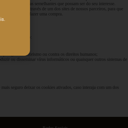
apresentando coisas semelhantes que possam ser do seu interesse.
essaram o site através de um dos sites de nossos parceiros, para que
 fornecê-lo para fazer uma compra.
is.
as não limitativo:
e apologia ao terrorismo ou contra os direitos humanos;
oduzir ou disseminar vírus informáticos ou quaisquer outros sistemas de
 mais seguro deixar os cookies ativados, caso interaja com um dos
Redes Sociais