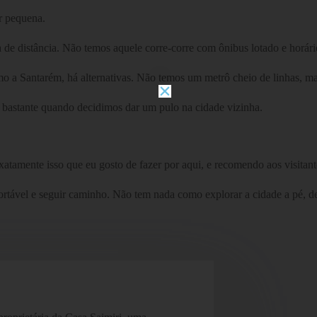
r pequena.
 de distância. Não temos aquele corre-corre com ônibus lotado e horári
o a Santarém, há alternativas. Não temos um metrô cheio de linhas, ma
ta bastante quando decidimos dar um pulo na cidade vizinha.
xatamente isso que eu gosto de fazer por aqui, e recomendo aos visita
onfortável e seguir caminho. Não tem nada como explorar a cidade a pé, 