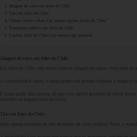
Aluguel de carro em Alter do Chão
Táxi em Alter do Chão
Urbano Norte e Boto Car, nossas opções locais de “Uber”
Transporte público em Alter do Chão
Explore Alter do Chão a pé sempre que possível
Aluguel de carro em Alter do Chão
Em Alter do Chão, não temos lojas de aluguel de carros. Sem lojas de al
A comunidade é unida, e muita gente está sempre disposta a alugar o 
É como pedir uma carona, só que com aquele gostinho de trocar ideias e 
descobre os lugares mais incríveis!
Táxi em Alter do Chão
Sabe aquela sensação de não depender de carro próprio? Aqui, a solução 
A praticidade é tão grande que parece que os motoristas adivinham qu