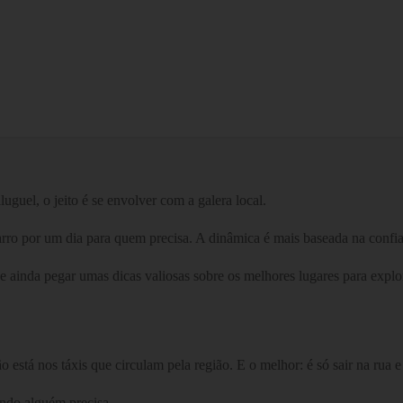
uguel, o jeito é se envolver com a galera local.
carro por um dia para quem precisa. A dinâmica é mais baseada na conf
ainda pegar umas dicas valiosas sobre os melhores lugares para explorar
está nos táxis que circulam pela região. E o melhor: é só sair na rua e
ando alguém precisa.