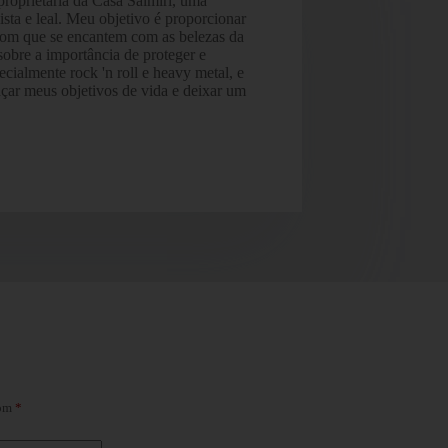
oprietária da Casa Saimiri, uma
sta e leal. Meu objetivo é proporcionar
com que se encantem com as belezas da
obre a importância de proteger e
cialmente rock 'n roll e heavy metal, e
nçar meus objetivos de vida e deixar um
com
*