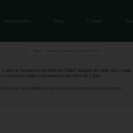
Acomodações
Blog
Contato
Sob
Home
»
Como se locomover em Alter do Chão?
Como se locomover em Alter do Chão? Aluguel de carro, táxi e mais
ar atentamente
como se locomover em Alter do Chão
.
. Confira meu
guia prático
e aproveite cada segundo da sua viagem!