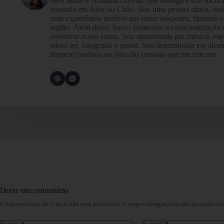
Meu nome é Amanda Galvão, sou bióloga e sou sócia-pr
pousada em Alter do Chão. Sou uma pessoa direta, reali
uma experiência incrível aos meus hóspedes, fazendo 
região. Além disso, busco promover a conscientização s
preservar nossa fauna. Sou apaixonada por música, espe
adoro ler, fotografar e pintar. Sou determinada em alca
impacto positivo na vida das pessoas que me cercam.
Deixe um comentário
O seu endereço de e-mail não será publicado.
Campos obrigatórios são marcados 