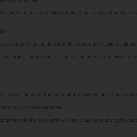
 dos atalhos. Esqueça o trânsito complicado ou as rotas demoradas. El
dos.
reço. Aqui não tem aquela história de taxímetro que dispara a cada quar
o, sem surpresas desagradáveis. Dá para se locomover sem apertos no bol
 os “Ubers” da região. Funcionam de forma semelhante, só que em uma
o tem poucos carros disponíveis.
ocomover rapidinho. Eu sugeriria dar uma olhada em outras opções tamb