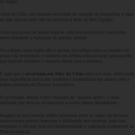
na região.
Alter do Chão, um tesouro escondido no coração da Amazônia, é mais
do que apenas uma vila encantadora à beira do Rio Tapajós.
Com suas praias de areias brancas, esta joia amazônica conquistou
merecidamente a reputação de paraíso natural.
No entanto, essa região não é apenas um refúgio para os amantes da
praia e da serenidade; é também um destino emocionante para aqueles
que buscam aventura e conexão direta com a natureza.
É aqui que o
arvorismo em Alter do Chão
entra em cena, oferecendo
uma experiência única que combina a exuberância das alturas com a
beleza intocada da Floresta Amazônica.
O arvorismo, muitas vezes chamado de “passeio aéreo”, é uma
atividade que leva os aventureiros a novas alturas literalmente.
Imagine-se percorrendo trilhas suspensas entre as copas das árvores,
atravessando pontes suspensas e deslizando por tirolesas, tudo isso
enquanto é cercado pela rica biodiversidade e vegetação exuberante da
floresta tropical.