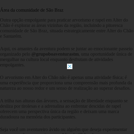
Área da comunidade de São Braz
Outra opção empolgante para praticar arvorismo e rapel em Alter do
Chão é explorar as áreas vizinhas da região, incluindo a pitoresca
comunidade de São Braz, situada estrategicamente entre Alter do Chão
e Santarém.
Aqui, os amantes da aventura podem se juntar ao emocionante passeio
organizado pelo
@grupoboaventurastm
, uma oportunidade única de
mergulhar na cultura local enquanto desfrutam de atividades
empolgantes.
O arvorismo em Alter do Chão não é apenas uma atividade física; é
uma experiência que proporciona uma compreensão mais profunda da
natureza ao nosso redor e um senso de realização ao superar desafios.
A trilha nas alturas das árvores, a sensação de liberdade enquanto se
desliza por tirolesas e a adrenalina ao enfrentar descidas de rapel
oferecem uma perspectiva única da região e deixam uma marca
duradoura na memória dos participantes.
Seja você um aventureiro ávido ou alguém que deseja experimentar