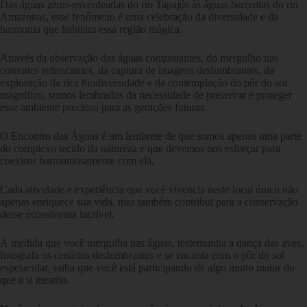
Das águas azuis-esverdeadas do rio Tapajós às águas barrentas do rio
Amazonas, esse fenômeno é uma celebração da diversidade e da
harmonia que habitam essa região mágica.
Através da observação das águas contrastantes, do mergulho nas
correntes refrescantes, da captura de imagens deslumbrantes, da
exploração da rica biodiversidade e da contemplação do pôr do sol
magnífico, somos lembrados da necessidade de preservar e proteger
esse ambiente precioso para as gerações futuras.
O Encontro das Águas é um lembrete de que somos apenas uma parte
do complexo tecido da natureza e que devemos nos esforçar para
coexistir harmoniosamente com ela.
Cada atividade e experiência que você vivencia neste local único não
apenas enriquece sua vida, mas também contribui para a conservação
desse ecossistema incrível.
À medida que você mergulha nas águas, testemunha a dança das aves,
fotografa os cenários deslumbrantes e se encanta com o pôr do sol
espetacular, saiba que você está participando de algo muito maior do
que a si mesmo.