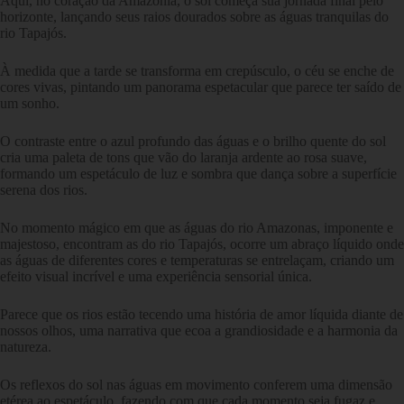
Aqui, no coração da Amazônia, o sol começa sua jornada final pelo
horizonte, lançando seus raios dourados sobre as águas tranquilas do
rio Tapajós.
À medida que a tarde se transforma em crepúsculo, o céu se enche de
cores vivas, pintando um panorama espetacular que parece ter saído de
um sonho.
O contraste entre o azul profundo das águas e o brilho quente do sol
cria uma paleta de tons que vão do laranja ardente ao rosa suave,
formando um espetáculo de luz e sombra que dança sobre a superfície
serena dos rios.
No momento mágico em que as águas do rio Amazonas, imponente e
majestoso, encontram as do rio Tapajós, ocorre um abraço líquido onde
as águas de diferentes cores e temperaturas se entrelaçam, criando um
efeito visual incrível e uma experiência sensorial única.
Parece que os rios estão tecendo uma história de amor líquida diante de
nossos olhos, uma narrativa que ecoa a grandiosidade e a harmonia da
natureza.
Os reflexos do sol nas águas em movimento conferem uma dimensão
etérea ao espetáculo, fazendo com que cada momento seja fugaz e