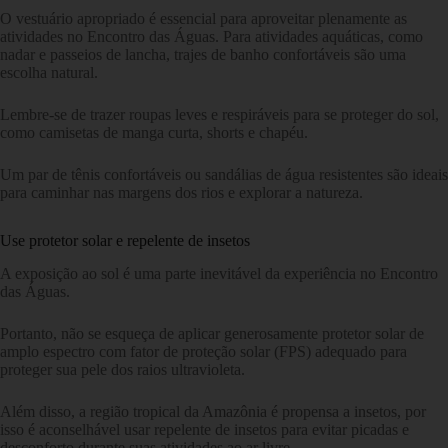
O vestuário apropriado é essencial para aproveitar plenamente as
atividades no Encontro das Águas. Para atividades aquáticas, como
nadar e passeios de lancha, trajes de banho confortáveis são uma
escolha natural.
Lembre-se de trazer roupas leves e respiráveis para se proteger do sol,
como camisetas de manga curta, shorts e chapéu.
Um par de tênis confortáveis ou sandálias de água resistentes são ideais
para caminhar nas margens dos rios e explorar a natureza.
Use protetor solar e repelente de insetos
A exposição ao sol é uma parte inevitável da experiência no Encontro
das Águas.
Portanto, não se esqueça de aplicar generosamente protetor solar de
amplo espectro com fator de proteção solar (FPS) adequado para
proteger sua pele dos raios ultravioleta.
Além disso, a região tropical da Amazônia é propensa a insetos, por
isso é aconselhável usar repelente de insetos para evitar picadas e
desconforto durante suas atividades ao ar livre.