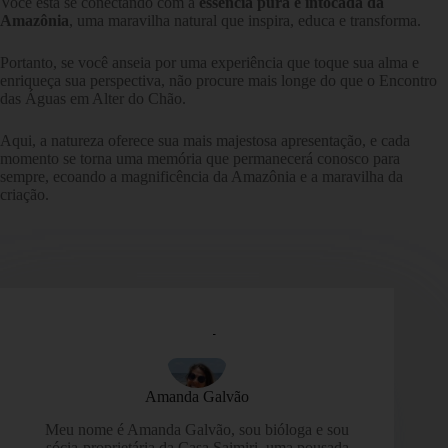
Você está se conectando com a
essência pura e intocada da
Amazônia
, uma maravilha natural que inspira, educa e transforma.
Portanto, se você anseia por uma experiência que toque sua alma e
enriqueça sua perspectiva, não procure mais longe do que o Encontro
das Águas em Alter do Chão.
Aqui, a natureza oferece sua mais majestosa apresentação, e cada
momento se torna uma memória que permanecerá conosco para
sempre, ecoando a magnificência da Amazônia e a maravilha da
criação.
Amanda Galvão
Meu nome é Amanda Galvão, sou bióloga e sou
sócia-proprietária da Casa Saimiri, uma pousada