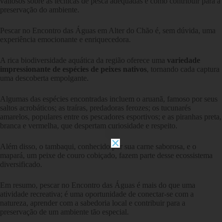
valiosos sobre as técnicas de pesca adequadas e como contribuir para a
preservação do ambiente.
Pescar no Encontro das Águas em Alter do Chão é, sem dúvida, uma
experiência emocionante e enriquecedora.
A rica biodiversidade aquática da região oferece uma
variedade
impressionante de espécies de peixes nativos
, tornando cada captura
uma descoberta empolgante.
Algumas das espécies encontradas incluem o aruanã, famoso por seus
saltos acrobáticos; as traíras, predadoras ferozes; os tucunarés
amarelos, populares entre os pescadores esportivos; e as piranhas preta,
branca e vermelha, que despertam curiosidade e respeito.
Além disso, o tambaqui, conhecido por sua carne saborosa, e o
mapará, um peixe de couro cobiçado, fazem parte desse ecossistema
diversificado.
Em resumo, pescar no Encontro das Águas é mais do que uma
atividade recreativa; é uma oportunidade de conectar-se com a
natureza, aprender com a sabedoria local e contribuir para a
preservação de um ambiente tão especial.