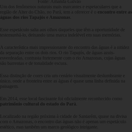
Fonte: Amanda Galvão
Um dos fenômenos naturais mais marcantes e espetaculares que a
região de Alter do Chão, no Pará, tem a oferecer é o
encontro entre as
águas dos rios Tapajós e Amazonas
.
Esse espetáculo salta aos olhos daqueles que têm a oportunidade de
testemunhá-lo, deixando uma marca indelével em suas memórias.
A característica mais impressionante do encontro das águas é a nitidez
da separação entre os dois rios. O rio Tapajós, de águas azuis-
esverdeadas, contrasta fortemente com o rio Amazonas, cujas águas
são barrentas e de tonalidade escura.
Essa distinção de cores cria um cenário visualmente deslumbrante e
único, onde a fronteira entre as águas é quase uma linha definida na
paisagem.
Em 2014, esse local fascinante foi oficialmente reconhecido como
patrimônio cultural do estado do Pará
.
Localizado na região próxima à cidade de Santarém, quase na divisa
com o Amazonas, o encontro das águas não é apenas um espetáculo
estético, mas também um marco geológico intrigante.