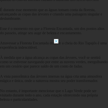
É durante esse momento que as águas tomam conta da floresta,
alcançando as copas das árvores e criando uma paisagem singular e
deslumbrante.
Esse é o momento em que a Floresta Encantada, um dos pontos altos
do passeio, atinge seu auge de beleza e encantamento.
Atravessar a Floresta Encantada durante a cheia do Rio Tapajós é uma
experiência indescritível.
À medida que a água alcança as copas das árvores, você se sentirá
como se estivesse navegando por entre as nuvens verdes, mergulhando
em um cenário que parece saído de um conto de fadas.
A vista panorâmica das árvores imersas na água cria uma atmosfera
mágica e única, onde a natureza mostra seu poder transformador.
No entanto, é importante mencionar que o Lago Verde pode ser
visitado durante todo o ano, cada estação oferecendo sua própria
beleza e particularidades.