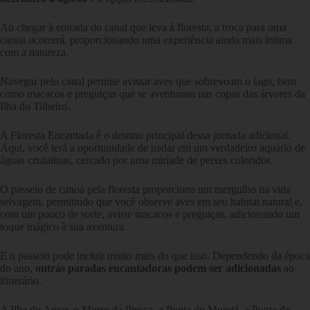
Ao chegar à entrada do canal que leva à floresta, a troca para uma
canoa ocorrerá, proporcionando uma experiência ainda mais íntima
com a natureza.
Navegar pelo canal permite avistar aves que sobrevoam o lago, bem
como macacos e preguiças que se aventuram nas copas das árvores da
Ilha do Tilheiro.
A Floresta Encantada é o destino principal dessa jornada adicional.
Aqui, você terá a oportunidade de nadar em um verdadeiro aquário de
águas cristalinas, cercado por uma miríade de peixes coloridos.
O passeio de canoa pela floresta proporciona um mergulho na vida
selvagem, permitindo que você observe aves em seu habitat natural e,
com um pouco de sorte, aviste macacos e preguiças, adicionando um
toque mágico à sua aventura.
E o passeio pode incluir muito mais do que isso. Dependendo da época
do ano,
outras paradas encantadoras podem ser adicionadas
ao
itinerário.
A Ilha do Amor, o Morro da Piroca, a Ponta do Muretá, a Ponta do