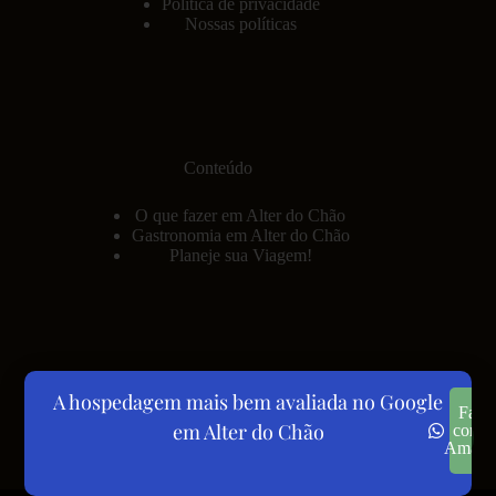
Política de privacidade
Nossas políticas
Conteúdo
O que fazer em Alter do Chão
Gastronomia em Alter do Chão
Planeje sua Viagem!
A hospedagem mais bem avaliada no Google
Redes Sociais
Fale
em Alter do Chão
com a
Amand