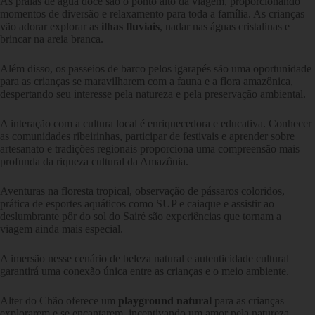
As praias de água doce são o ponto alto da viagem, proporcionando
momentos de diversão e relaxamento para toda a família. As crianças
vão adorar explorar as
ilhas fluviais
, nadar nas águas cristalinas e
brincar na areia branca.
Além disso, os passeios de barco pelos igarapés são uma oportunidade
para as crianças se maravilharem com a fauna e a flora amazônica,
despertando seu interesse pela natureza e pela preservação ambiental.
A interação com a cultura local é enriquecedora e educativa. Conhecer
as comunidades ribeirinhas, participar de festivais e aprender sobre
artesanato e tradições regionais proporciona uma compreensão mais
profunda da riqueza cultural da Amazônia.
Aventuras na floresta tropical, observação de pássaros coloridos,
prática de esportes aquáticos como SUP e caiaque e assistir ao
deslumbrante pôr do sol do Sairé são experiências que tornam a
viagem ainda mais especial.
A imersão nesse cenário de beleza natural e autenticidade cultural
garantirá uma conexão única entre as crianças e o meio ambiente.
Alter do Chão oferece um
playground natural
para as crianças
explorarem e se encantarem, incentivando um amor pela natureza,