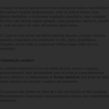
O trajeto de lancha que percorre esse canal proporciona a oportunidade
de explorar cenários deslumbrantes, onde se poderá avistar casas
típicas ribeirinhas, a exuberante vegetação amazônica, uma variedade
de aves e até mesmo alguns animais, como preguiças, macacos, jacarés
e, com um pouco de sorte, até mesmo alguns botos.
O Canal do Jari revela sua beleza máxima durante a estação chuvosa,
quando a vegetação está exuberante e o rio, cheio, possibilita a
chegada a locais onde as majestosas vitórias-régias estão em seu
esplendor.
Alimentação saudável
A culinária amazônica é rica em frutas frescas, peixes e vegetais,
proporcionando uma oportunidade para as crianças experimentarem
novos sabores e se alimentarem de
forma saudável
. Isso pode ser uma
ótima maneira de expandir o paladar dos pequenos.
Os passeios que partem de Alter do Chão em direção ao Rio Arapiuns
frequentemente contemplam uma parada para almoço nas comunidades
ribeirinhas.