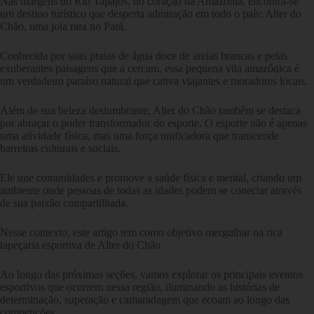
Nas margens do Rio Tapajós, no coração da Amazônia, encontra-se
um destino turístico que desperta admiração em todo o país: Alter do
Chão, uma joia rara no Pará.
Conhecida por suas praias de água doce de areias brancas e pelas
exuberantes paisagens que a cercam, essa pequena vila amazônica é
um verdadeiro paraíso natural que cativa viajantes e moradores locais.
Além de sua beleza deslumbrante, Alter do Chão também se destaca
por abraçar o poder transformador do esporte. O esporte não é apenas
uma atividade física, mas uma força unificadora que transcende
barreiras culturais e sociais.
Ele une comunidades e promove a saúde física e mental, criando um
ambiente onde pessoas de todas as idades podem se conectar através
de sua paixão compartilhada.
Nesse contexto, este artigo tem como objetivo mergulhar na rica
tapeçaria esportiva de Alter do Chão.
Ao longo das próximas seções, vamos explorar os principais eventos
esportivos que ocorrem nessa região, iluminando as histórias de
determinação, superação e camaradagem que ecoam ao longo das
competições.