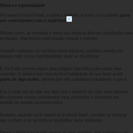
Música e espiritualidade
No nosso Festival Sairé, a música também se torna um caminho
para
nos conectarmos com o espiritual
.
Muitas vezes, as melodias e letras das músicas têm um significado mais
profundo, relacionado com nossas crenças e valores.
Quando cantamos ou ouvimos essas músicas, estamos criando um
espaço onde nossa espiritualidade pode se manifestar.
E você não precisa seguir uma religião específica para sentir essa
conexão. A música tem essa incrível habilidade de nos fazer sentir
parte de algo maior
, mesmo que não saibamos exatamente o que é.
Ela é como um fio que nos liga com o mistério da vida, uma maneira
de expressar nossos sentimentos mais profundos e encontrar um
sentido no mundo ao nosso redor.
Portanto, quando você estiver no Festival Sairé, ouvindo as músicas
que enchem o ar, permita-se mergulhar nesse momento.
Deixe a música tocar não apenas os seus ouvidos, mas também o seu