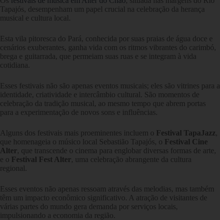
Os
festivais de música em Alter do Chão
, situada nas margens do Rio
Tapajós, desempenham um papel crucial na celebração da herança
musical e cultura local.
Esta vila pitoresca do Pará, conhecida por suas praias de água doce e
cenários exuberantes, ganha vida com os ritmos vibrantes do carimbó,
brega e guitarrada, que permeiam suas ruas e se integram à vida
cotidiana.
Esses festivais não são apenas eventos musicais; eles são vitrines para a
identidade, criatividade e intercâmbio cultural. São momentos de
celebração da tradição musical, ao mesmo tempo que abrem portas
para a experimentação de novos sons e influências.
Alguns dos festivais mais proeminentes incluem o
Festival TapaJazz
,
que homenageia o músico local Sebastião Tapajós, o
Festival Cine
Alter
, que transcende o cinema para englobar diversas formas de arte,
e o
Festival Fest Alter
, uma celebração abrangente da cultura
regional.
Esses eventos não apenas ressoam através das melodias, mas também
têm um impacto econômico significativo. A atração de visitantes de
várias partes do mundo gera demanda por serviços locais,
impulsionando a economia da região.