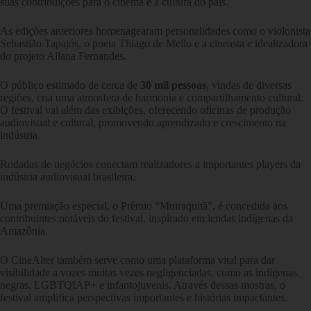
suas contribuições para o cinema e a cultura do país.
As edições anteriores homenagearam personalidades como o violonista
Sebastião Tapajós, o poeta Thiago de Mello e a cineasta e idealizadora
do projeto Allana Fernandes.
O público estimado de cerca de
30 mil pessoas
, vindas de diversas
regiões, cria uma atmosfera de harmonia e compartilhamento cultural.
O festival vai além das exibições, oferecendo oficinas de produção
audiovisual e cultural, promovendo aprendizado e crescimento na
indústria.
Rodadas de negócios conectam realizadores a importantes players da
indústria audiovisual brasileira.
Uma premiação especial, o Prêmio “Muiraquitã”, é concedida aos
contribuintes notáveis do festival, inspirado em lendas indígenas da
Amazônia.
O CineAlter também serve como uma plataforma vital para dar
visibilidade a vozes muitas vezes negligenciadas, como as indígenas,
negras, LGBTQIAP+ e infantojuvenis. Através dessas mostras, o
festival amplifica perspectivas importantes e histórias impactantes.