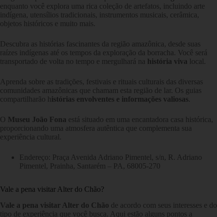
enquanto você explora uma rica coleção de artefatos, incluindo arte
indígena, utensílios tradicionais, instrumentos musicais, cerâmica,
objetos históricos e muito mais.
Descubra as histórias fascinantes da região amazônica, desde suas
raízes indígenas até os tempos da exploração da borracha. Você será
transportado de volta no tempo e mergulhará na
história viva
local.
Aprenda sobre as tradições, festivais e rituais culturais das diversas
comunidades amazônicas que chamam esta região de lar. Os guias
compartilharão h
istórias envolventes e informações valiosas
.
O
Museu João Fona
está situado em uma encantadora casa histórica,
proporcionando uma atmosfera autêntica que complementa sua
experiência cultural.
Endereço: Praça Avenida Adriano Pimentel, s/n, R. Adriano
Pimentel, Prainha, Santarém – PA, 68005-270
Vale a pena visitar Alter do Chão?
Vale a pena
visitar Alter do Chão
de acordo com seus interesses e do
tipo de experiência que você busca. Aqui estão alguns pontos a