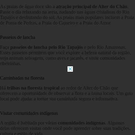
As praias de água doce são a
atração principal de Alter do Chão
.
Passe o dia relaxando na areia, nadando nas águas cristalinas do Rio
Tapajós e desfrutando do sol. As praias mais populares incluem a Praia
de Ponta de Pedras, a Praia do Cajueiro e a Praia do Amor.
Passeios de lancha
Faça
passeios de lancha pelo Rio Tapajós
e pelo Rio Amazonas.
Esses passeios permitem que você explore a beleza natural da região,
veja animais selvagens, como aves e jacarés, e visite comunidades
ribeirinhas.
Caminhadas na floresta
Há
trilhas na floresta tropical
ao redor de Alter do Chão que
oferecem a oportunidade de observar a flora e a fauna locais. Um guia
local pode ajudar a tornar sua caminhada segura e informativa.
Visitar comunidades indígenas
A região é habitada por várias
comunidades indígenas
. Algumas
delas oferecem visitas onde você pode aprender sobre suas tradições,
cultura e estilo de vida.