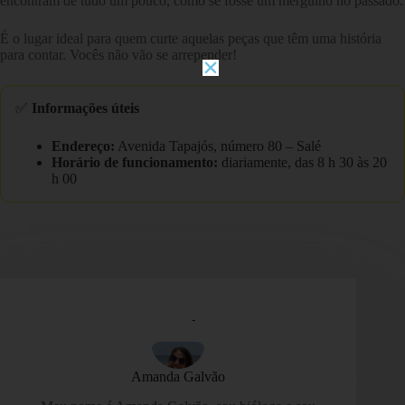
encontram de tudo um pouco, como se fosse um mergulho no passado.
É o lugar ideal para quem curte aquelas peças que têm uma história
para contar. Vocês não vão se arrepender!
✅
Informações úteis
Endereço:
Avenida Tapajós, número 80 – Salé
Horário de funcionamento:
diariamente, das 8 h 30 às 20
h 00
Amanda Galvão