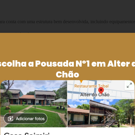
ara conta com uma estrutura bem desenvolvida, incluindo equipamentos e
stronomia local.
ados com ingredientes frescos e sabores únicos da Amazônia.
ônico que combina a beleza natural única da região com a conveniênci
scolha a Pousada Nº1 em Alter 
Chão
as inesquecíveis com a família. Não perca a oportunidade de visitar este