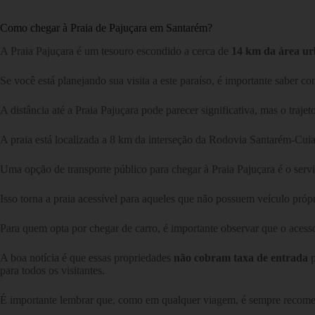
Como chegar à Praia de Pajuçara em Santarém?
A Praia Pajuçara é um tesouro escondido a cerca de
14 km da área u
Se você está planejando sua visita a este paraíso, é importante saber c
A distância até a Praia Pajuçara pode parecer significativa, mas o trajet
A praia está localizada a 8 km da interseção da Rodovia Santarém-Cu
Uma opção de transporte público para chegar à Praia Pajuçara é o serv
Isso torna a praia acessível para aqueles que não possuem veículo própr
Para quem opta por chegar de carro, é importante observar que o acesso 
A boa notícia é que essas propriedades
não cobram taxa de entrada
p
para todos os visitantes.
É importante lembrar que, como em qualquer viagem, é sempre recomendáv