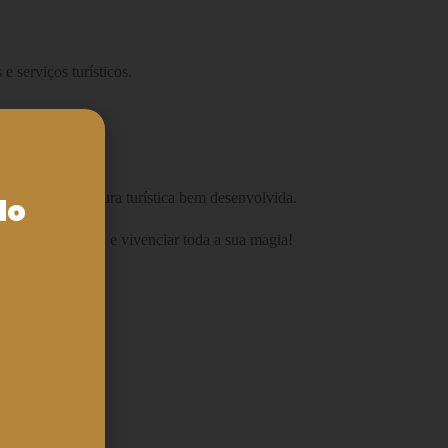
 serviços turísticos.
a de uma estrutura turística bem desenvolvida.
do
 oásis na Amazônia e vivenciar toda a sua magia!