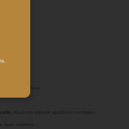
is.
 vale a pena vivenciar.
cante
, criando um ambiente agradável e convidativo.
 águas cristalinas.