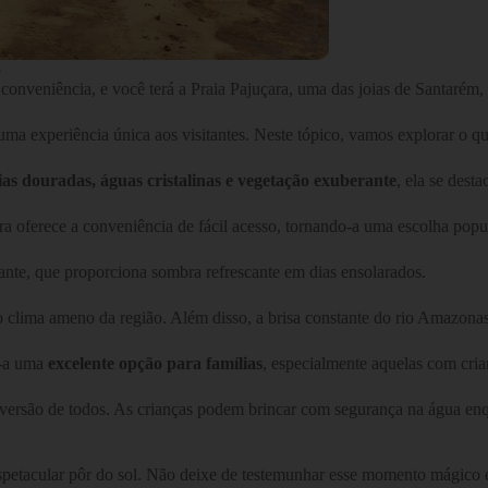
o
conveniência, e você terá a Praia Pajuçara, uma das joias de Santarém,
 uma experiência única aos visitantes. Neste tópico, vamos explorar o q
ias douradas, águas cristalinas e vegetação exuberante
, ela se dest
a oferece a conveniência de fácil acesso, tornando-a uma escolha popular
dante, que proporciona sombra refrescante em dias ensolarados.
ar o clima ameno da região. Além disso, a brisa constante do rio Amazon
o-a uma
excelente opção para famílias
, especialmente aquelas com cria
 diversão de todos. As crianças podem brincar com segurança na água en
 espetacular pôr do sol. Não deixe de testemunhar esse momento mágico