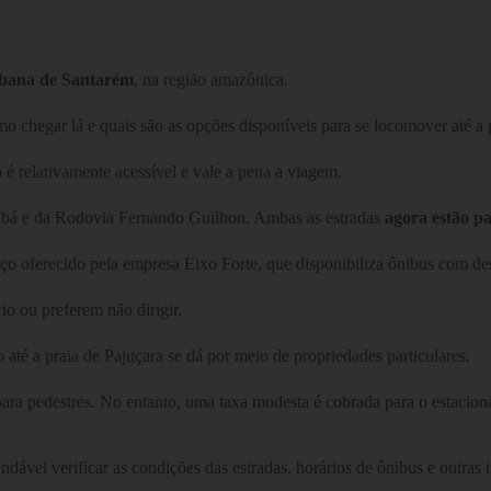
rbana de Santarém
, na região amazônica.
omo chegar lá e quais são as opções disponíveis para se locomover até a 
o é relativamente acessível e vale a pena a viagem.
iabá e da Rodovia Fernando Guilhon. Ambas as estradas
agora estão p
iço oferecido pela empresa Eixo Forte, que disponibiliza ônibus com de
io ou preferem não dirigir.
até a praia de Pajuçara se dá por meio de propriedades particulares.
ara pedestres. No entanto, uma taxa modesta é cobrada para o estaciona
el verificar as condições das estradas, horários de ônibus e outras in