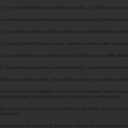
Se você está planejando uma viagem em família, a Praia Pajuçara é um
A ausência de ondas violentas proporciona uma sensação de segurança
As características naturais da Praia Pajuçara são verdadeiramente notá
As crianças podem brincar na areia, construir castelos e nadar nas água
Um dos momentos mais espetaculares da Praia Pajuçara é o
pôr do sol
É um espetáculo que merece ser testemunhado e capturado em memórias
Além de sua beleza natural, a Praia Pajuçara oferece uma estrutura tur
Delicie-se com especialidades como tucunaré, tambaqui, matrinxã, curima
camarão no bafo, bolinho de piracuí, camarão rosa e muitos outros.
Em resumo, a Praia Pajuçara em Santarém é um destino que vale a pena v
imperdível.
Seja para relaxar, desfrutar da praia com a família ou experimentar a c