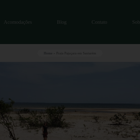
Acomodações
Blog
Contato
Sob
Home
»
Praia Pajuçara em Santarém