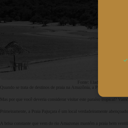
Fonte: Eladio Pedrosa Jr. (F
Quando se trata de destinos de praia na Amazônia, a Praia Pajuçara em
Mas por que você deveria considerar visitar este paraíso tropical? Vam
Primeiramente, a Praia Pajuçara é um local verdadeiramente abençoado
A brisa constante que vem do rio Amazonas mantém a praia bem ventilada