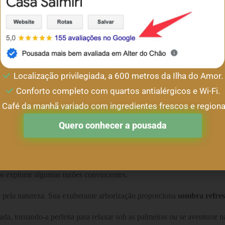
Localização privilegiada, a 600 metros da Ilha do Amor.
Conforto completo com quartos antialérgicos e Wi-Fi.
Café da manhã variado com ingredientes frescos e regiona
Quero conhecer a pousada
lickr)
 Santarém se destaca de maneira única, oferecendo uma experiência que
os explorar algumas razões convincentes.
 pela natureza. Sua exuberante arborização proporciona
sombra refres
, tornando-a perfeita para relaxar sob as palmeiras ou se aventurar nas