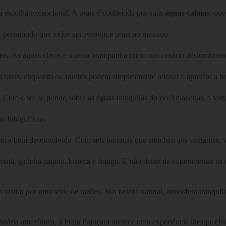
a escolha excepcional. A praia é conhecida por suas
águas calmas
, que
, permitindo que todos aproveitem a praia ao máximo.
veis. As águas claras e a areia branquinha criam um cenário deslumbrant
s rasas, enquanto os adultos podem simplesmente relaxar e apreciar a be
. Com o sol se pondo sobre as águas tranquilas do rio Amazonas, a vis
 fotográficas.
ística bem desenvolvida. Com seis barracas que atendem aos visitantes,
tã, galinha caipira, bisteca e frango. E não deixe de experimentar os de
isitar por uma série de razões. Sua beleza natural, atmosfera tranquil
ulinária amazônica, a Praia Pajuçara oferece uma experiência inesquecív