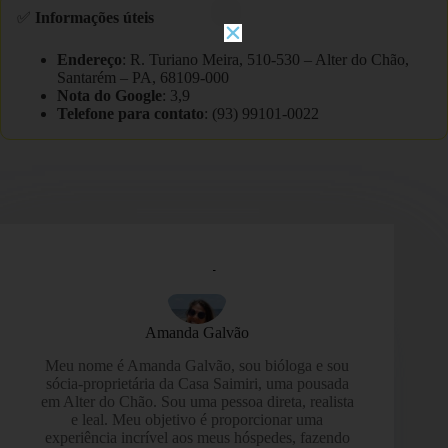
✅
Informações úteis
Endereço
: R. Turiano Meira, 510-530 – Alter do Chão,
Santarém – PA, 68109-000
Nota do Google
: 3,9
Telefone para contato
: (93) 99101-0022
Amanda Galvão
Meu nome é Amanda Galvão, sou bióloga e sou
sócia-proprietária da Casa Saimiri, uma pousada
em Alter do Chão. Sou uma pessoa direta, realista
e leal. Meu objetivo é proporcionar uma
experiência incrível aos meus hóspedes, fazendo