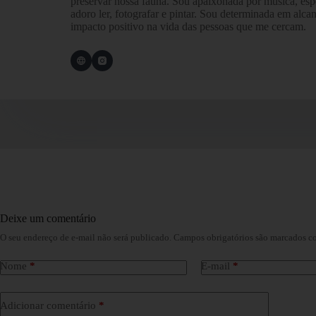
preservar nossa fauna. Sou apaixonada por música, espe
adoro ler, fotografar e pintar. Sou determinada em alca
impacto positivo na vida das pessoas que me cercam.
Deixe um comentário
O seu endereço de e-mail não será publicado.
Campos obrigatórios são marcados 
Nome
*
E-mail
*
Adicionar comentário
*