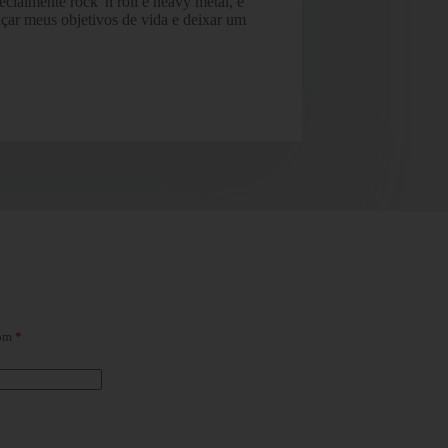
cialmente rock 'n roll e heavy metal, e
nçar meus objetivos de vida e deixar um
com
*