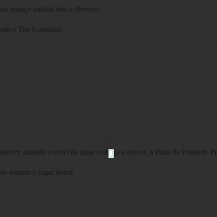
se espaço natural tem a oferecer.
 com o The Guardian.
arecer, quando o nível da água começa a descer, a Praia da Ponta de Pe
que tornam o lugar único.