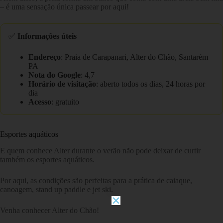
– é uma sensação única passear por aqui!
✅
Informações úteis
Endereço
: Praia de Carapanari, Alter do Chão, Santarém –
PA
Nota do Google
: 4,7
Horário de visitação
: aberto todos os dias, 24 horas por
dia
Acesso
: gratuito
Esportes aquáticos
E quem conhece Alter durante o verão não pode deixar de curtir
também os esportes aquáticos.
Por aqui, as condições são perfeitas para a prática de caiaque,
canoagem, stand up paddle e jet ski.
Venha conhecer Alter do Chão!